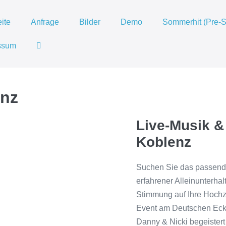
eite
Anfrage
Bilder
Demo
Sommerhit (Pre-
Suche-
ssum
Schalter
enz
Live-Musik &
Koblenz
Suchen Sie das passende
erfahrener Alleinunterhal
Stimmung auf Ihre Hochz
Event am Deutschen Eck 
Danny & Nicki begeistert