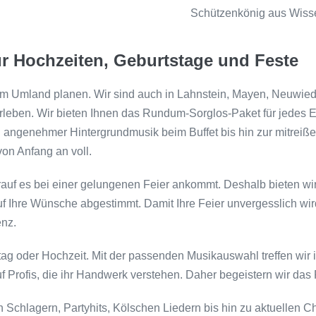
Schützenkönig aus Wissen
für Hochzeiten, Geburtstage und Feste
st im Umland planen. Wir sind auch in Lahnstein, Mayen, Neuwi
erleben. Wir bieten Ihnen das Rundum-Sorglos-Paket für jedes E
n angenehmer Hintergrundmusik beim Buffet bis hin zur mitreiß
on Anfang an voll.
uf es bei einer gelungenen Feier ankommt. Deshalb bieten wir 
uf Ihre Wünsche abgestimmt. Damit Ihre Feier unvergesslich wir
enz.
ag oder Hochzeit. Mit der passenden Musikauswahl treffen wir im
f Profis, die ihr Handwerk verstehen. Daher begeistern wir da
 Schlagern, Partyhits, Kölschen Liedern bis hin zu aktuellen Ch