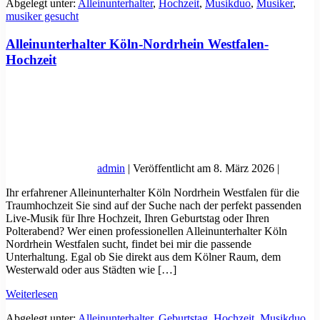
Abgelegt unter:
Alleinunterhalter
,
Hochzeit
,
Musikduo
,
Musiker
,
Hochzeit
musiker gesucht
Feiern
Alleinunterhalter Köln-Nordrhein Westfalen-
Hochzeit
admin
|
Veröffentlicht am
8. März 2026
|
Ihr erfahrener Alleinunterhalter Köln Nordrhein Westfalen für die
Traumhochzeit Sie sind auf der Suche nach der perfekt passenden
Live-Musik für Ihre Hochzeit, Ihren Geburtstag oder Ihren
Polterabend? Wer einen professionellen Alleinunterhalter Köln
Nordrhein Westfalen sucht, findet bei mir die passende
Unterhaltung. Egal ob Sie direkt aus dem Kölner Raum, dem
Westerwald oder aus Städten wie […]
Alleinunterhalter
Weiterlesen
Köln-
Abgelegt unter:
Alleinunterhalter
,
Geburtstag
,
Hochzeit
,
Musikduo
,
Nordrhein