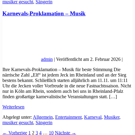
musiker gesucht
,
Sängerin
Karnevals-Proklamation – Musik
admin
|
Veröffentlicht am
2. Februar 2026
|
Ihre Karnevals-Proklamation – Musik für beste Stimmung Die
närrische Zahl „Elf“ ist jedem Jeck im Rheinland und an der Sieg
bestens bekannt. Schließlich starten alljährlich am 11.11. um 11:11
Uhr die Jecken voller Vorfreude in die neue Fastnachtssaison. Nicht
nur in Köln am Rhein, sondern auch bei uns in Rheinland-Pfalz
finden großartige karnevalistische Veranstaltungen statt. […]
Karnevals-
Weiterlesen
Proklamation
Abgelegt unter:
Allgemein
,
Entertainment
,
Karneval
,
Musiker
,
–
musiker gesucht
,
Sängerin
Musik
Seitennummerierung
← Vorherige
1
2
3
4
…
10
Nächste →