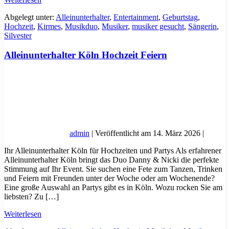
Hochzeitsband-
Abgelegt unter:
Alleinunterhalter
,
Entertainment
,
Geburtstag
,
Trio
Hochzeit
,
Kirmes
,
Musikduo
,
Musiker
,
musiker gesucht
,
Sängerin
,
Silvester
Alleinunterhalter Köln Hochzeit Feiern
admin
|
Veröffentlicht am
14. März 2026
|
Ihr Alleinunterhalter Köln für Hochzeiten und Partys Als erfahrener
Alleinunterhalter Köln bringt das Duo Danny & Nicki die perfekte
Stimmung auf Ihr Event. Sie suchen eine Fete zum Tanzen, Trinken
und Feiern mit Freunden unter der Woche oder am Wochenende?
Eine große Auswahl an Partys gibt es in Köln. Wozu rocken Sie am
liebsten? Zu […]
Alleinunterhalter
Weiterlesen
Köln