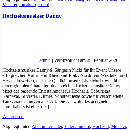
Musiker
,
musiker gesucht
Westfalen-
Hochzeit
Hochzeitsmusiker Danny
admin
|
Veröffentlicht am
25. Februar 2026
|
Hochzeitsmusiker Danny & Sängerin Nicki für Ihr Event Unsere
erfolgreichen Auftritte in Rheinland-Pfalz, Nordrhein-Westfalen und
Hessen beweisen, dass die Qualität unserer Live-Musik weit über
den regionalen Charakter hinausreicht. Hochzeitsmusiker Danny
bietet das passende Entertainment für Hochzeit, Geburtstag,
Karneval, Silvester, Kirmes, Schützenfeste sowie für verschiedene
Tanzveranstaltungen aller Art. Die Auswahl des geeigneten
Unterhalters ist einer der […]
Hochzeitsmusiker
Weiterlesen
Danny
Abgelegt unter:
Alleinunterhalter
,
Entertainment
,
Hochzeit
,
Musiker
,