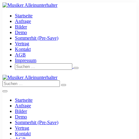
Zum
Inhalt
Startseite
springen
Anfrage
Bilder
Demo
Sommerhit (Pre-Save)
Vertrag
Kontakt
AGB
Impressum
Suche-
Suchen
Schalter
nach:
Suche-
Suchen
Schalter
nach:
Menü-
Schalter
Startseite
Anfrage
Bilder
Demo
Sommerhit (Pre-Save)
Vertrag
Kontakt