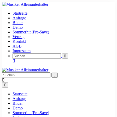
Zum
Inhalt
Startseite
springen
Anfrage
Bilder
Demo
Sommerhit (Pre-Save)
Vertrag
Kontakt
AGB
Impressum
Suche-
Suchen
Schalter
nach:
Suche-
Suchen
Schalter
nach:
Menü-
Schalter
Startseite
Anfrage
Bilder
Demo
Sommerhit (Pre-Save)