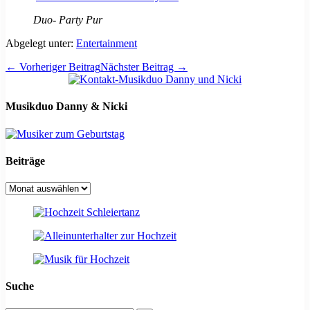
Duo- Party Pur
Abgelegt unter:
Entertainment
Beitragsnavigation
← Vorheriger Beitrag
Nächster Beitrag →
Musikduo Danny & Nicki
Beiträge
Beiträge
Suche