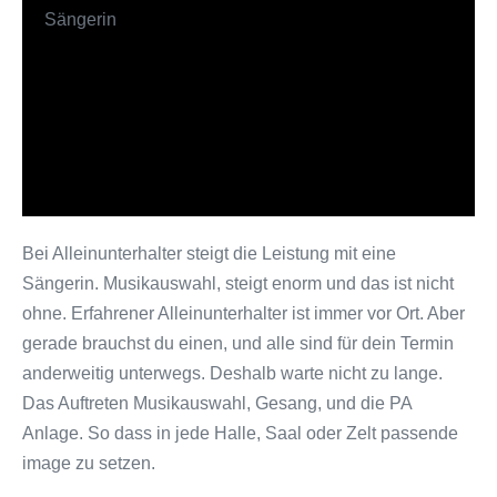
Sängerin
Bei Alleinunterhalter steigt die Leistung mit eine
Sängerin. Musikauswahl, steigt enorm und das ist nicht
ohne. Erfahrener Alleinunterhalter ist immer vor Ort. Aber
gerade brauchst du einen, und alle sind für dein Termin
anderweitig unterwegs. Deshalb warte nicht zu lange.
Das Auftreten Musikauswahl, Gesang, und die PA
Anlage. So dass in jede Halle, Saal oder Zelt passende
image zu setzen.