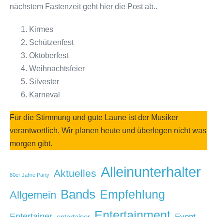
nächstem Fastenzeit geht hier die Post ab..
Kirmes
Schützenfest
Oktoberfest
Weihnachtsfeier
Silvester
Karneval
Für die Stimmung und gute Laune ist der Musiker
verantwortlich. Wir planen heute und überlegen nicht was
morgen gibt.
Alleinunterhalter
Aktuelles
80er Jahre Party
Bands
Empfehlung
Allgemein
Entertainment
Entertainer
Event