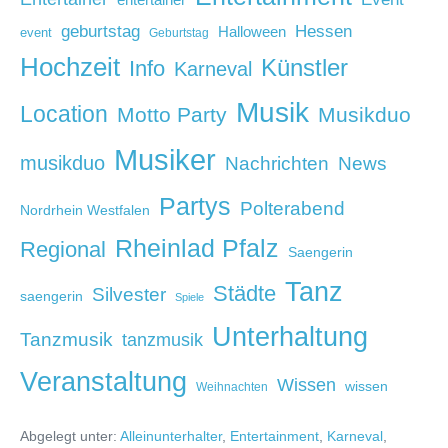
entertainer
geburtstag
Hessen
Halloween
event
Geburtstag
Hochzeit
Künstler
Info
Karneval
Musik
Location
Motto Party
Musikduo
Musiker
musikduo
News
Nachrichten
Partys
Polterabend
Nordrhein Westfalen
Rheinlad Pfalz
Regional
Saengerin
Tanz
Städte
Silvester
saengerin
Spiele
Unterhaltung
Tanzmusik
tanzmusik
Veranstaltung
Wissen
wissen
Weihnachten
Abgelegt unter:
Alleinunterhalter
,
Entertainment
,
Karneval
,