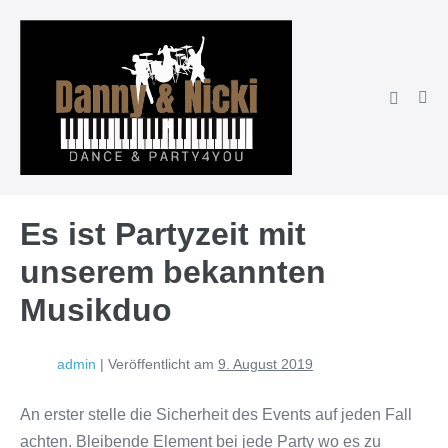
Zum
Inhalt
springen
Suche-
Men
Schalter
Scha
Es ist Partyzeit mit
unserem bekannten
Musikduo
admin
|
Veröffentlicht am
9. August 2019
An erster stelle die Sicherheit des Events auf jeden Fall
achten. Bleibende Element bei jede Party wo es zu