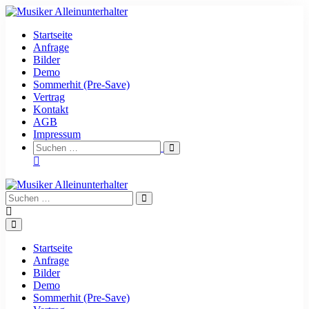
Zum
Inhalt
Startseite
springen
Anfrage
Bilder
Demo
Sommerhit (Pre-Save)
Vertrag
Kontakt
AGB
Impressum
Suche-
Suchen
Schalter
nach:
Suche-
Suchen
Schalter
nach:
Menü-
Schalter
Startseite
Anfrage
Bilder
Demo
Sommerhit (Pre-Save)