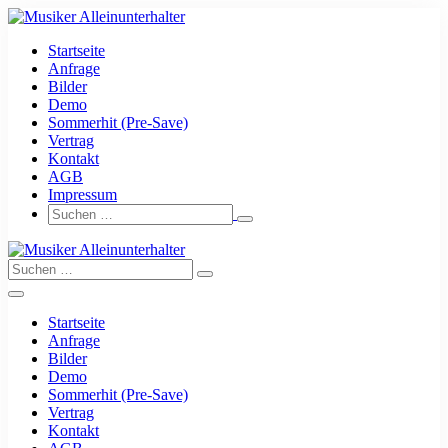
Zum
Inhalt
Startseite
springen
Anfrage
Bilder
Demo
Sommerhit (Pre-Save)
Vertrag
Kontakt
AGB
Impressum
Suche-
Suchen
Schalter
nach:
Suche-
Suchen
Schalter
nach:
Menü-
Schalter
Startseite
Anfrage
Bilder
Demo
Sommerhit (Pre-Save)
Vertrag
Kontakt