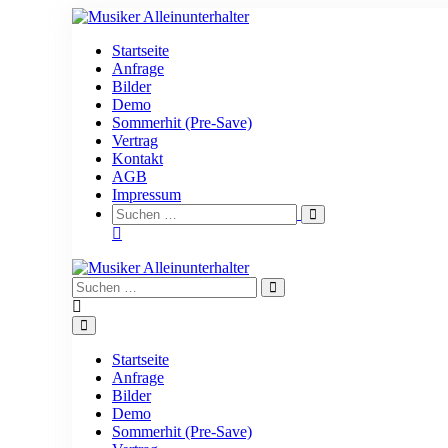
Zum
Inhalt
Startseite
springen
Anfrage
Bilder
Demo
Sommerhit (Pre-Save)
Vertrag
Kontakt
AGB
Impressum
Suche-
Suchen
Schalter
nach:
Suche-
Suchen
Schalter
nach:
Menü-
Schalter
Startseite
Anfrage
Bilder
Demo
Sommerhit (Pre-Save)