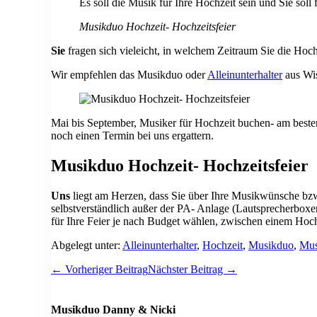
Es soll die Musik für Ihre Hochzeit sein und Sie soll
Musikduo Hochzeit- Hochzeitsfeier
Sie
fragen sich vieleicht, in welchem Zeitraum Sie die Hoc
Wir empfehlen das Musikduo oder
Alleinunterhalter
aus Wis
Mai bis September, Musiker für Hochzeit buchen- am besten
noch einen Termin bei uns ergattern.
Musikduo Hochzeit- Hochzeitsfeier
Uns
liegt am Herzen, dass Sie über Ihre Musikwünsche bz
selbstverständlich außer der PA- Anlage (Lautsprecherboxe
für Ihre Feier je nach Budget wählen, zwischen einem Hoch
Abgelegt unter:
Alleinunterhalter
,
Hochzeit
,
Musikduo
,
Mus
Beitragsnavigation
← Vorheriger Beitrag
Nächster Beitrag →
Musikduo Danny & Nicki