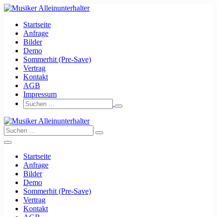
Zum
Inhalt
Startseite
springen
Anfrage
Bilder
Demo
Sommerhit (Pre-Save)
Vertrag
Kontakt
AGB
Impressum
Suche-
Suchen
Schalter
nach:
Suche-
Suchen
Schalter
nach:
Menü-
Schalter
Startseite
Anfrage
Bilder
Demo
Sommerhit (Pre-Save)
Vertrag
Kontakt