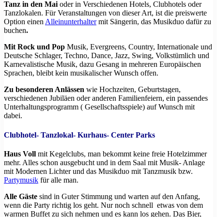
Tanz in den Mai
oder in Verschiedenen Hotels, Clubhotels oder
Tanzlokalen. Für Veranstaltungen von dieser Art, ist die preiswerte
Option einen
Alleinunterhalter
mit Sängerin, das Musikduo dafür zu
buchen
.
Mit Rock und Pop
Musik, Evergreens, Country, Internationale und
Deutsche Schlager, Techno, Dance, Jazz, Swing, Volkstümlich und
Karnevalistische Musik, dazu Gesang in mehreren Europäischen
Sprachen, bleibt kein musikalischer Wunsch offen.
Zu besonderen Anlässen
wie Hochzeiten, Geburtstagen,
verschiedenen Jubiläen oder anderen Familienfeiern, ein passendes
Unterhaltungsprogramm ( Gesellschaftsspiele) auf Wunsch mit
dabei.
Clubhotel- Tanzlokal- Kurhaus- Center Parks
Haus Voll
mit Kegelclubs, man bekommt keine freie Hotelzimmer
mehr. Alles schon ausgebucht und in dem Saal mit Musik- Anlage
mit Modernen Lichter und das Musikduo mit Tanzmusik bzw.
Partymusik
für alle man.
Alle Gäste
sind in Guter Stimmung und warten auf den Anfang,
wenn die Party richtig los geht. Nur noch schnell etwas von dem
warmen Buffet zu sich nehmen und es kann los gehen. Das Bier,