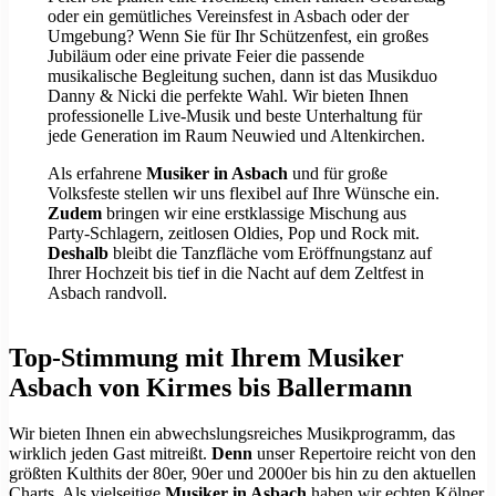
oder ein gemütliches Vereinsfest in Asbach oder der
Umgebung? Wenn Sie für Ihr Schützenfest, ein großes
Jubiläum oder eine private Feier die passende
musikalische Begleitung suchen, dann ist das Musikduo
Danny & Nicki die perfekte Wahl. Wir bieten Ihnen
professionelle Live-Musik und beste Unterhaltung für
jede Generation im Raum Neuwied und Altenkirchen.
Als erfahrene
Musiker in Asbach
und für große
Volksfeste stellen wir uns flexibel auf Ihre Wünsche ein.
Zudem
bringen wir eine erstklassige Mischung aus
Party-Schlagern, zeitlosen Oldies, Pop und Rock mit.
Deshalb
bleibt die Tanzfläche vom Eröffnungstanz auf
Ihrer Hochzeit bis tief in die Nacht auf dem Zeltfest in
Asbach randvoll.
Top-Stimmung mit Ihrem Musiker
Asbach von Kirmes bis Ballermann
Wir bieten Ihnen ein abwechslungsreiches Musikprogramm, das
wirklich jeden Gast mitreißt.
Denn
unser Repertoire reicht von den
größten Kulthits der 80er, 90er und 2000er bis hin zu den aktuellen
Charts. Als vielseitige
Musiker in Asbach
haben wir echten Kölner