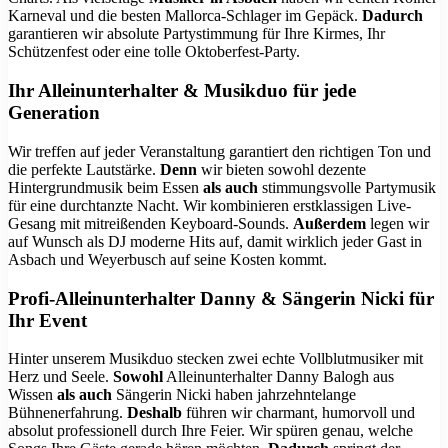
Karneval und die besten Mallorca-Schlager im Gepäck.
Dadurch
garantieren wir absolute Partystimmung für Ihre Kirmes, Ihr
Schützenfest oder eine tolle Oktoberfest-Party.
Ihr Alleinunterhalter & Musikduo für jede
Generation
Wir treffen auf jeder Veranstaltung garantiert den richtigen Ton und
die perfekte Lautstärke.
Denn
wir bieten sowohl dezente
Hintergrundmusik beim Essen
als auch
stimmungsvolle Partymusik
für eine durchtanzte Nacht. Wir kombinieren erstklassigen Live-
Gesang mit mitreißenden Keyboard-Sounds.
Außerdem
legen wir
auf Wunsch als DJ moderne Hits auf, damit wirklich jeder Gast in
Asbach und Weyerbusch auf seine Kosten kommt.
Profi-Alleinunterhalter Danny & Sängerin Nicki für
Ihr Event
Hinter unserem Musikduo stecken zwei echte Vollblutmusiker mit
Herz und Seele.
Sowohl
Alleinunterhalter Danny Balogh aus
Wissen
als auch
Sängerin Nicki haben jahrzehntelange
Bühnenerfahrung.
Deshalb
führen wir charmant, humorvoll und
absolut professionell durch Ihre Feier. Wir spüren genau, welche