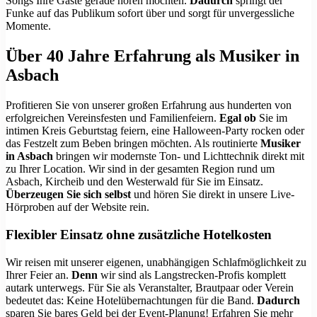
Songs Ihre Gäste gerade hören möchten.
Dadurch
springt der
Funke auf das Publikum sofort über und sorgt für unvergessliche
Momente.
Über 40 Jahre Erfahrung als Musiker in
Asbach
Profitieren Sie von unserer großen Erfahrung aus hunderten von
erfolgreichen Vereinsfesten und Familienfeiern.
Egal ob
Sie im
intimen Kreis Geburtstag feiern, eine Halloween-Party rocken oder
das Festzelt zum Beben bringen möchten. Als routinierte
Musiker
in Asbach
bringen wir modernste Ton- und Lichttechnik direkt mit
zu Ihrer Location. Wir sind in der gesamten Region rund um
Asbach, Kircheib und den Westerwald für Sie im Einsatz.
Überzeugen Sie sich selbst
und hören Sie direkt in unsere Live-
Hörproben auf der Website rein.
Flexibler Einsatz ohne zusätzliche Hotelkosten
Wir reisen mit unserer eigenen, unabhängigen Schlafmöglichkeit zu
Ihrer Feier an.
Denn
wir sind als Langstrecken-Profis komplett
autark unterwegs. Für Sie als Veranstalter, Brautpaar oder Verein
bedeutet das: Keine Hotelübernachtungen für die Band.
Dadurch
sparen Sie bares Geld bei der Event-Planung! Erfahren Sie mehr