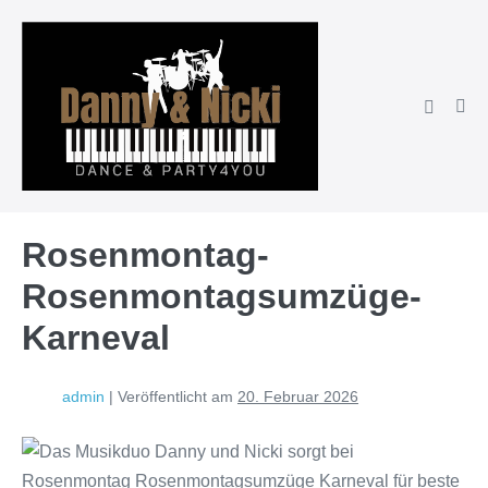
Zum
Inhalt
springen
Suche-
Men
Schalter
Scha
Rosenmontag-
Rosenmontagsumzüge-
Karneval
admin
|
Veröffentlicht am
20. Februar 2026