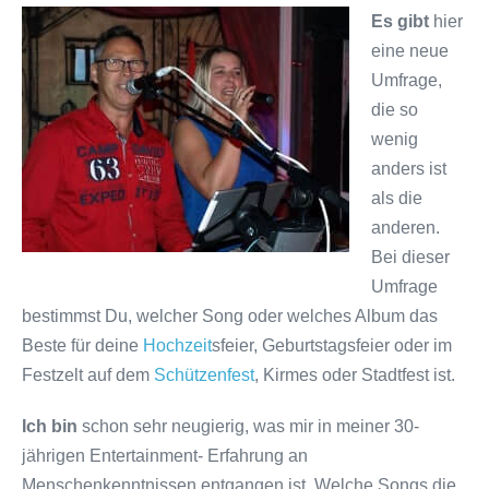
Es gibt
hier
eine neue
Umfrage,
die so
wenig
anders ist
als die
anderen.
Bei dieser
Umfrage
bestimmst Du, welcher Song oder welches Album das
Beste für deine
Hochzeit
sfeier, Geburtstagsfeier oder im
Festzelt auf dem
Schützenfest
, Kirmes oder Stadtfest ist.
Ich bin
schon sehr neugierig, was mir in meiner 30-
jährigen Entertainment- Erfahrung an
Menschenkenntnissen entgangen ist. Welche Songs die