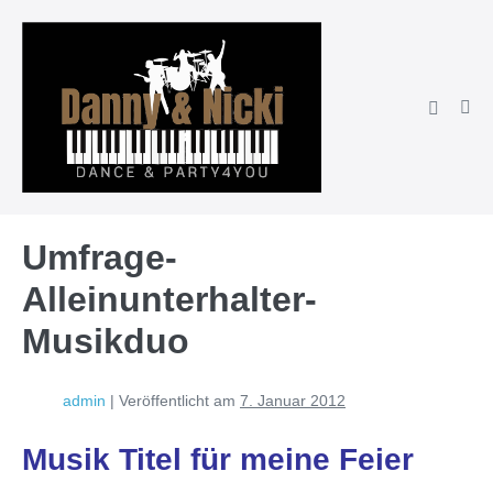
Zum
Inhalt
springen
Suche-
Men
Schalter
Scha
Umfrage-
Alleinunterhalter-
Musikduo
admin
|
Veröffentlicht am
7. Januar 2012
Musik Titel für meine Feier