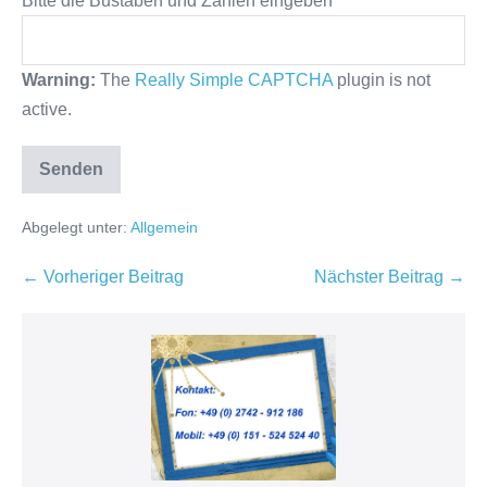
Bitte die Bustaben und Zahlen eingeben
Warning:
The
Really Simple CAPTCHA
plugin is not
active.
Abgelegt unter:
Allgemein
Beitragsnavigation
← Vorheriger Beitrag
Nächster Beitrag →